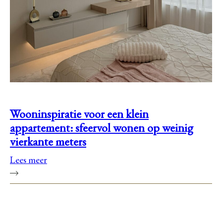
Wooninspiratie voor een klein
appartement: sfeervol wonen op weinig
vierkante meters
Lees meer